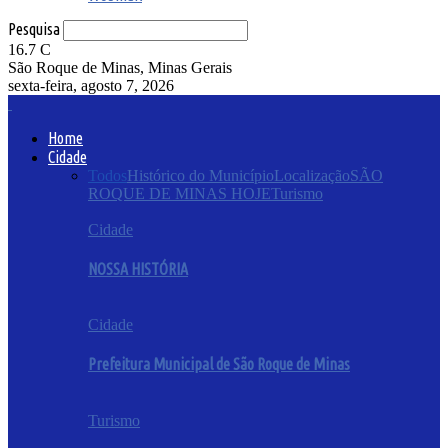
Pesquisa
16.7
C
São Roque de Minas, Minas Gerais
sexta-feira, agosto 7, 2026
Home
Cidade
Todos
Histórico do Município
Localização
SÃO
ROQUE DE MINAS HOJE
Turismo
Cidade
NOSSA HISTÓRIA
Cidade
Prefeitura Municipal de São Roque de Minas
Turismo