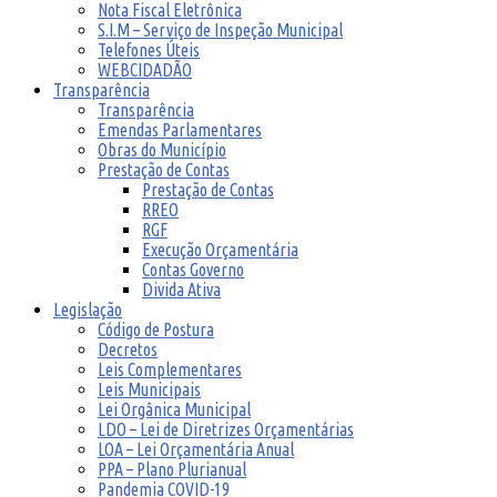
Nota Fiscal Eletrônica
S.I.M – Serviço de Inspeção Municipal
Telefones Úteis
WEBCIDADÃO
Transparência
Transparência
Emendas Parlamentares
Obras do Município
Prestação de Contas
Prestação de Contas
RREO
RGF
Execução Orçamentária
Contas Governo
Divida Ativa
Legislação
Código de Postura
Decretos
Leis Complementares
Leis Municipais
Lei Orgânica Municipal
LDO – Lei de Diretrizes Orçamentárias
LOA – Lei Orçamentária Anual
PPA – Plano Plurianual
Pandemia COVID-19