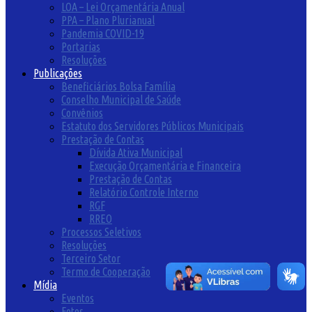
LOA – Lei Orçamentária Anual
PPA – Plano Plurianual
Pandemia COVID-19
Portarias
Resoluções
Publicações
Beneficiários Bolsa Família
Conselho Municipal de Saúde
Convênios
Estatuto dos Servidores Públicos Municipais
Prestação de Contas
Dívida Ativa Municipal
Execução Orçamentária e Financeira
Prestação de Contas
Relatório Controle Interno
RGF
RREO
Processos Seletivos
Resoluções
Terceiro Setor
Termo de Cooperação
Mídia
Eventos
Fotos