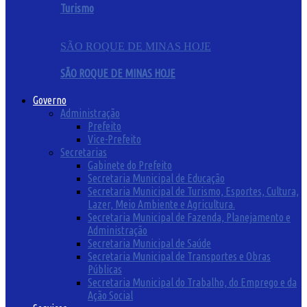
Turismo
SÃO ROQUE DE MINAS HOJE
SÃO ROQUE DE MINAS HOJE
Governo
Administração
Prefeito
Vice-Prefeito
Secretarias
Gabinete do Prefeito
Secretaria Municipal de Educação
Secretaria Municipal de Turismo, Esportes, Cultura,
Lazer, Meio Ambiente e Agricultura.
Secretaria Municipal de Fazenda, Planejamento e
Administração
Secretaria Municipal de Saúde
Secretaria Municipal de Transportes e Obras
Públicas
Secretaria Municipal do Trabalho, do Emprego e da
Ação Social