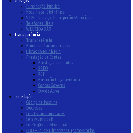
Serviços
Iluminação Pública
Nota Fiscal Eletrônica
S.I.M – Serviço de Inspeção Municipal
Telefones Úteis
WEBCIDADÃO
Transparência
Transparência
Emendas Parlamentares
Obras do Município
Prestação de Contas
Prestação de Contas
RREO
RGF
Execução Orçamentária
Contas Governo
Divida Ativa
Legislação
Código de Postura
Decretos
Leis Complementares
Leis Municipais
Lei Orgânica Municipal
LDO – Lei de Diretrizes Orçamentárias