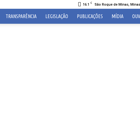
C
16.1
São Roque de Minas, Minas
TRANSPARÊNCIA
LEGISLAÇÃO
PUBLICAÇÕES
MÍDIA
OUV