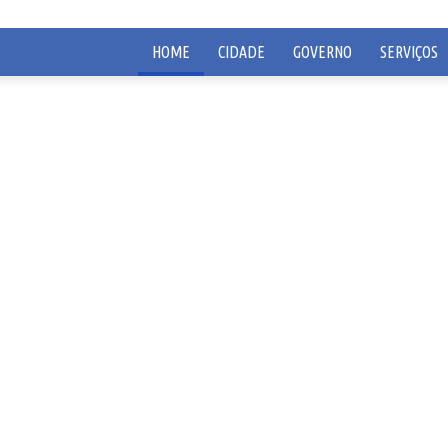
HOME
CIDADE
GOVERNO
SERVIÇOS
Prefeitura
Municipal
de
São
Roque
de
Minas