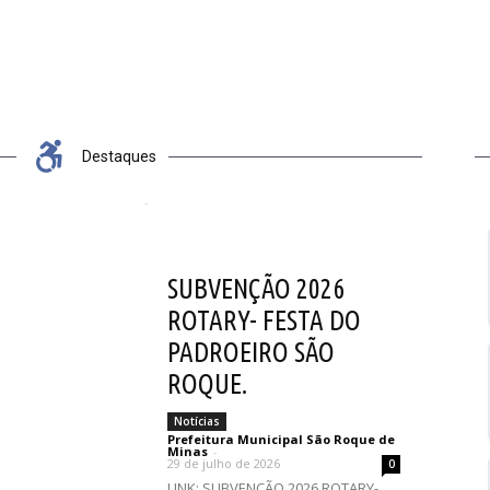
EMENDAS
TELEFONES ÚTEIS
PARLAMENTAR
Destaques
.
l São Roque de Minas
-
29 de julho de 2026
0
SUBVENÇÃO 2026
ROTARY- FESTA DO
PADROEIRO SÃO
ROQUE.
Notícias
Prefeitura Municipal São Roque de
Minas
-
29 de julho de 2026
0
LINK: SUBVENÇÃO 2026 ROTARY-