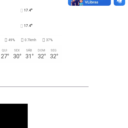
°
17.4
°
17.4
49%
0.7kmh
37%
QUI
SEX
SÁB
DOM
SEG
27
°
30
°
31
°
32
°
32
°