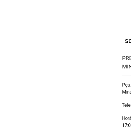
S
PR
MI
Pça.
Min
Tele
Horá
17:0