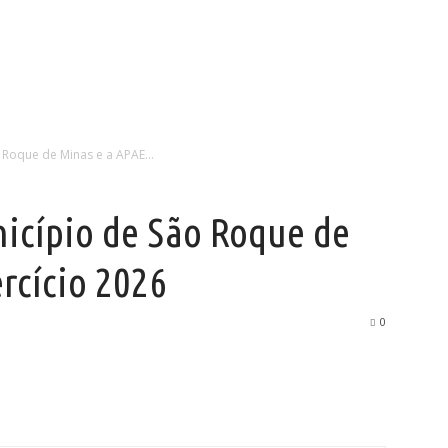
 Roque de Minas e a APAE...
nicípio de São Roque de
rcício 2026
0