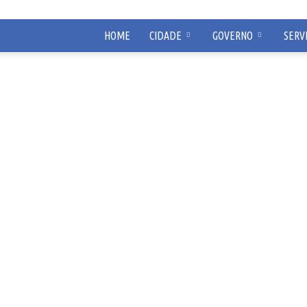
HOME
CIDADE
GOVERNO
SERV
Prefeitura
Municipal
de
São
Roque
de
Minas