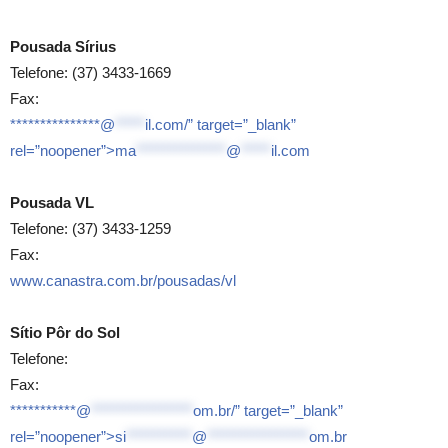
Pousada Sírius
Telefone: (37) 3433-1669
Fax:
***************@
*****
il.com/” target=”_blank”
rel=”noopener”>
ma
***************
@
*****
il.com
Pousada VL
Telefone: (37) 3433-1259
Fax:
www.canastra.com.br/pousadas/vl
Sítio Pôr do Sol
Telefone:
Fax:
***********@
*****************
om.br/” target=”_blank”
rel=”noopener”>
si
***********
@
*****************
om.br