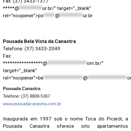
Fax: (37) 3433-1377
*****@
**********
ur.br/” target=”_blank”
rel=”noopener”>
po
*****
@
**********
ur.br
Pousada Bela Vista da Canastra
Telefone: (37) 3433-2049
Fax:
*****************@
*****************
om.br/”
target=”_blank”
rel=”noopener”>
be
*****************
@
*****************
o
Pousada Canastra
Telefone: (37) 8808-5367
www.pousadacanastra.com.br
Inaugurada em 1997 sob o nome Toca do Picardi, a
Pousada Canastra oferece oito apartamentos