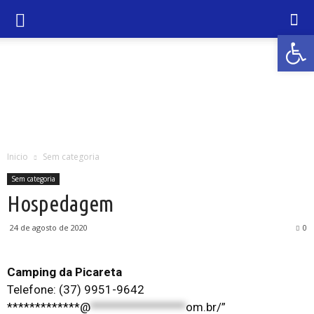
Abrir 
Inicio
Sem categoria
Sem categoria
Hospedagem
24 de agosto de 2020
0
Camping da Picareta
Telefone: (37) 9951-9642
*************@
*****************
om.br/”