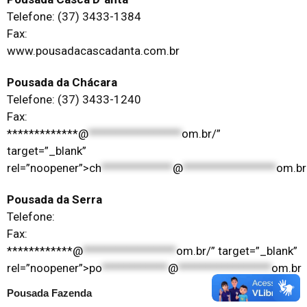
Telefone: (37) 3433-1384
Fax:
www.pousadacascadanta.com.br
Pousada da Chácara
Telefone: (37) 3433-1240
Fax:
*************@
*****************
om.br/”
target=”_blank”
rel=”noopener”>
ch
*************
@
*****************
om.br
Pousada da Serra
Telefone:
Fax:
************@
*****************
om.br/” target=”_blank”
rel=”noopener”>
po
************
@
*****************
om.br
Pousada Fazenda