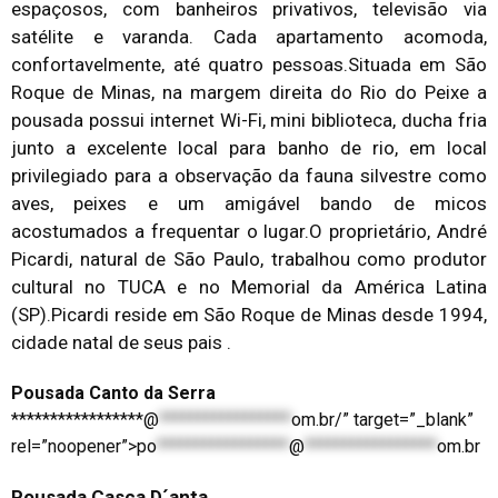
espaçosos, com banheiros privativos, televisão via
satélite e varanda. Cada apartamento acomoda,
confortavelmente, até quatro pessoas.Situada em São
Roque de Minas, na margem direita do Rio do Peixe a
pousada possui internet Wi-Fi, mini biblioteca, ducha fria
junto a excelente local para banho de rio, em local
privilegiado para a observação da fauna silvestre como
aves, peixes e um amigável bando de micos
acostumados a frequentar o lugar.O proprietário, André
Picardi, natural de São Paulo, trabalhou como produtor
cultural no TUCA e no Memorial da América Latina
(SP).Picardi reside em São Roque de Minas desde 1994,
cidade natal de seus pais .
Pousada Canto da Serra
*****************@
*****************
om.br/” target=”_blank”
rel=”noopener”>
po
*****************
@
*****************
om.br
Pousada Casca D´anta