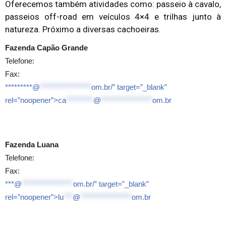
Oferecemos também atividades como: passeio à cavalo,
passeios off-road em veículos 4×4 e trilhas junto à
natureza. Próximo a diversas cachoeiras.
Fazenda Capão Grande
Telefone:
Fax:
*********@
*****************
om.br/” target=”_blank”
rel=”noopener”>
ca
*********
@
*****************
om.br
Fazenda Luana
Telefone:
Fax:
***@
*****************
om.br/” target=”_blank”
rel=”noopener”>
lu
***
@
*****************
om.br