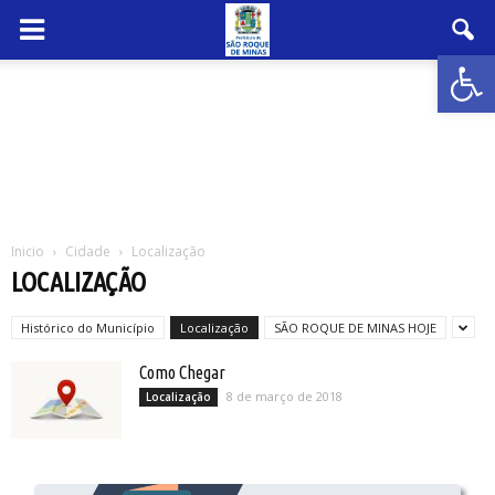
Abrir 
Inicio
Cidade
Localização
LOCALIZAÇÃO
Histórico do Município
Localização
SÃO ROQUE DE MINAS HOJE
Como Chegar
8 de março de 2018
Localização