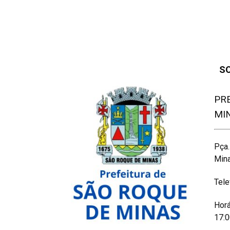
S
PR
MI
Pça.
Min
Tele
Horá
17:0