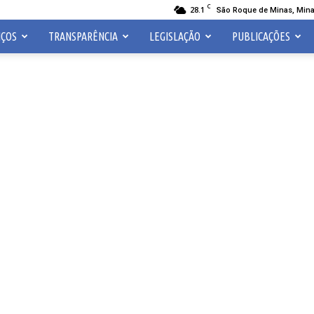
C
28.1
São Roque de Minas, Mina
IÇOS
TRANSPARÊNCIA
LEGISLAÇÃO
PUBLICAÇÕES